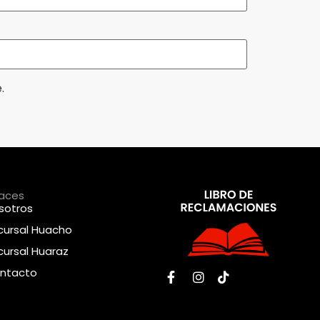
.
laces
sotros
cursal Huacho
cursal Huaraz
ntacto