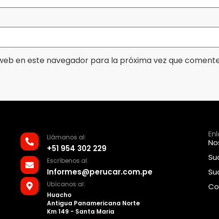
web en este navegador para la próxima vez que comente
En
Llámanos al:
No
+51 954 302 229
Su
Escríbenos al:
Informes@perucar.com.pe
Su
Ubícanos al:
Co
Huacho
Antigua Panamericana Norte
Km 149 - Santa Maria