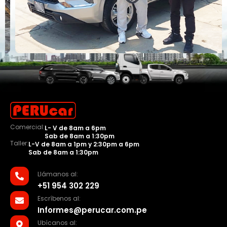
Comercial:
L- V de 8am a 6pm
Sab de 8am a 1:30pm
Taller:
L-V de 8am a 1pm y 2:30pm a 6pm
Sab de 8am a 1:30pm
Llámanos al:
+51 954 302 229
Escríbenos al:
Informes@perucar.com.pe
Ubícanos al: